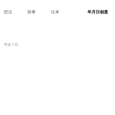
想法
轶事
往来
年月日创意
粤骏工程