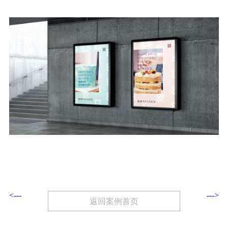
<---
--->
返回案例首页